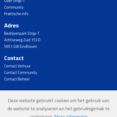
Over Strijp-T
Community
Praktische info
Adres
Bedrijvenpark Strijp-T
Achtseweg Zuid 153 D
5651 GW Eindhoven
Contact
Contact Verhuur
Contact Community
Contact Beheer
Deze website gebruikt cookies om het gebruik van
© 2026 - Strijp-T
de website te analyseren en het gebruiksgemak te
Home
verbeteren.
Meer informatie