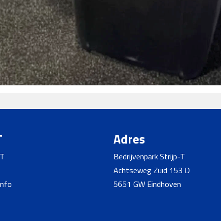
T
Adres
-T
Bedrijvenpark Strijp-T
Achtseweg Zuid 153 D
info
5651 GW Eindhoven