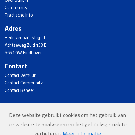
Over Strijp-T
Community
Praktische info
Adres
Bedrijvenpark Strijp-T
Achtseweg Zuid 153 D
5651 GW Eindhoven
Contact
Contact Verhuur
Contact Community
Contact Beheer
Deze website gebruikt cookies om het gebruik van
© 2026 - Strijp-T
de website te analyseren en het gebruiksgemak te
Home
verbeteren.
Meer informatie