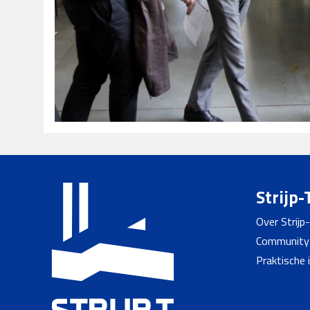
Strijp-
Over Strijp
Community
Praktische 