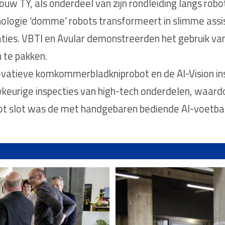
uw TY, als onderdeel van zijn rondleiding langs roboti
logie ‘domme’ robots transformeert in slimme assis
uaties. VBTI en Avular demonstreerden het gebruik va
 te pakken.
atieve komkommerbladkniprobot en de AI-Vision insp
wkeurige inspecties van high-tech onderdelen, waard
 slot was de met handgebaren bediende AI-voetbalt