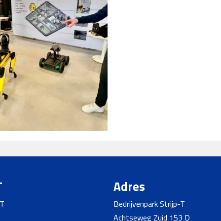
T
Adres
-T
Bedrijvenpark Strijp-T
Achtseweg Zuid 153 D