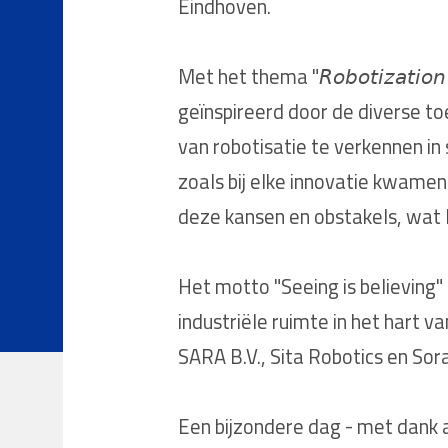
Eindhoven.
Met het thema "𝘙𝘰𝘣𝘰𝘵𝘪𝘻𝘢𝘵𝘪𝘰
geïnspireerd door de diverse t
van robotisatie te verkennen in
zoals bij elke innovatie kwamen
deze kansen en obstakels, wat l
Het motto "Seeing is believing"
industriële ruimte in het hart v
SARA B.V., Sita Robotics en Sor
Een bijzondere dag - met dank 