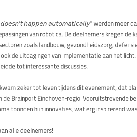
 𝘥𝘰𝘦𝘴𝘯’𝘵 𝘩𝘢𝘱𝘱𝘦𝘯 𝘢𝘶𝘵𝘰𝘮𝘢𝘵𝘪𝘤𝘢𝘭𝘭𝘺" werden 
oepassingen van robotica. De deelnemers kregen de k
 sectoren zoals landbouw, gezondheidszorg, defensie,
 ook de uitdagingen van implementatie aan het licht. 
eidde tot interessante discussies.
 kwam zeker tot leven tijdens dit evenement, dat pl
an de Brainport Eindhoven-regio. Vooruitstrevende bed
ama toonden hun innovaties, wat erg inspirerend was
aan alle deelnemers!