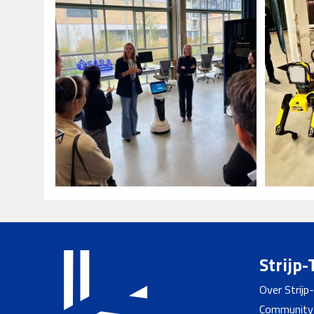
Strijp-
Over Strijp
Community