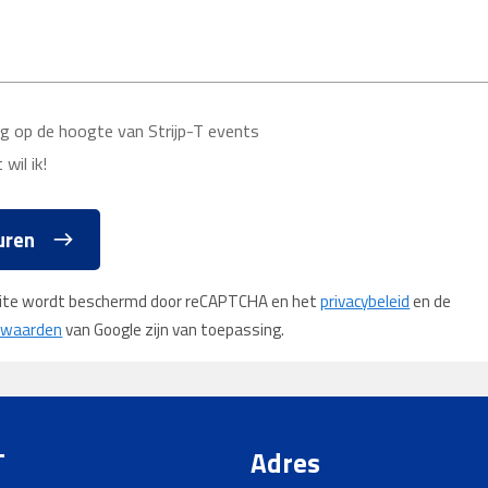
raag op de hoogte van Strijp-T events
 wil ik!
uren
ite wordt beschermd door reCAPTCHA en het
privacybeleid
en de
rwaarden
van Google zijn van toepassing.
T
Adres