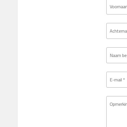
Voornaa
Achtern
Naam bed
E-mail *
Opmerki