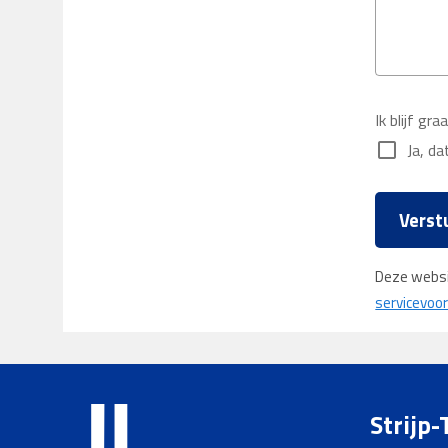
Ik blijf g
check_box_outline_blank
Ja, dat
Verst
Deze webs
servicevoo
Strijp-