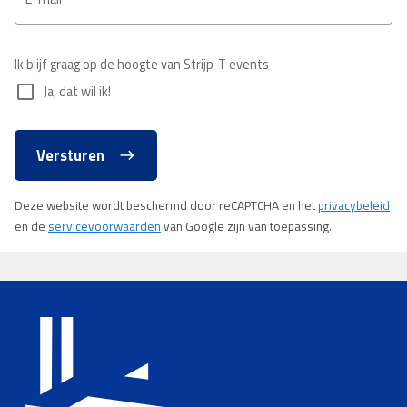
Ik blijf graag op de hoogte van Strijp-T events
check_box_outline_blank
Ja, dat wil ik!
Versturen
Deze website wordt beschermd door reCAPTCHA en het
privacybeleid
en de
servicevoorwaarden
van Google zijn van toepassing.